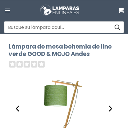
Saltar
al
contenido
Buscar
por:
Lámpara de mesa bohemia de lino
verde GOOD & MOJO Andes