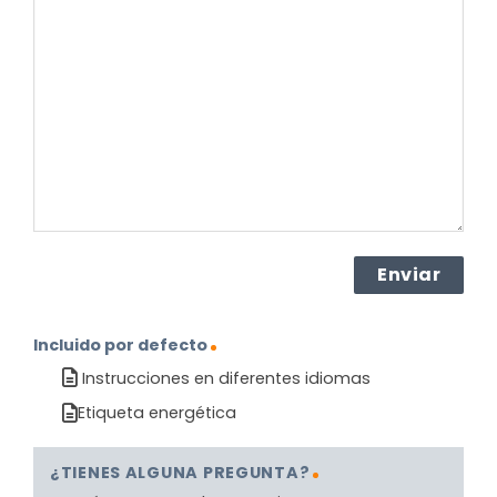
pregunta
sobre
el
producto?
(Obligatorio)
Incluido por defecto
Instrucciones en diferentes idiomas
Etiqueta energética
¿TIENES ALGUNA PREGUNTA?