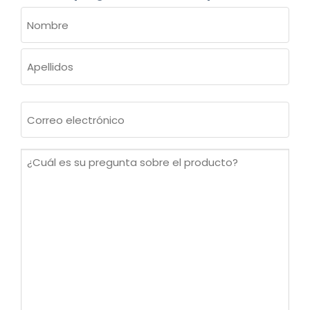
NOMBRE
(OBLIGATORIO)
Nombre
Apellidos
Correo
electrónico
(Obligatorio)
¿Cuál
es
su
pregunta
sobre
el
producto?
(Obligatorio)