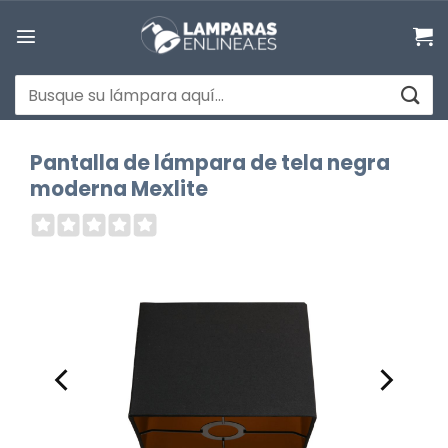
Saltar
al
contenido
Buscar
por:
Pantalla de lámpara de tela negra
moderna Mexlite