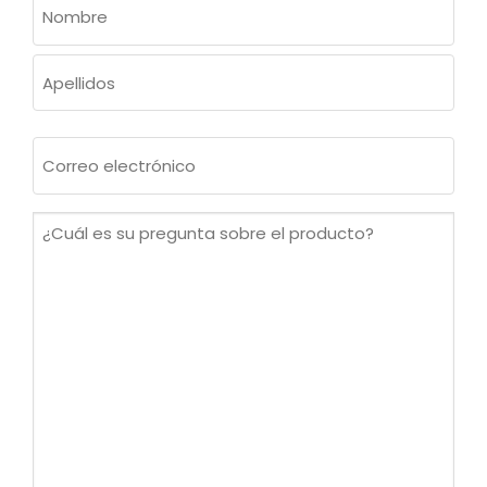
NOMBRE
(OBLIGATORIO)
Nombre
Apellidos
Correo
electrónico
(Obligatorio)
¿Cuál
es
su
pregunta
sobre
el
producto?
(Obligatorio)