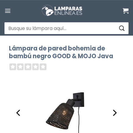
Saltar
al
contenido
Buscar
por:
Lámpara de pared bohemia de
bambú negro GOOD & MOJO Java