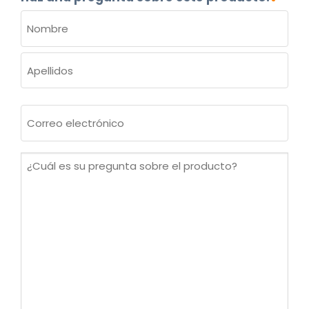
NOMBRE
(OBLIGATORIO)
Nombre
Apellidos
Correo
electrónico
(Obligatorio)
¿Cuál
es
su
pregunta
sobre
el
producto?
(Obligatorio)