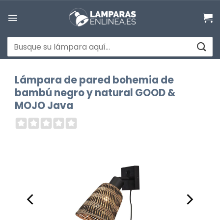
Saltar
al
contenido
Buscar
por:
Lámpara de pared bohemia de
bambú negro y natural GOOD &
MOJO Java