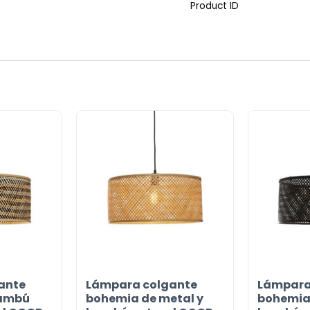
Product ID
ante
Lámpara colgante
Lámpara
or
bambú
bohemia de metal y
bohemia 