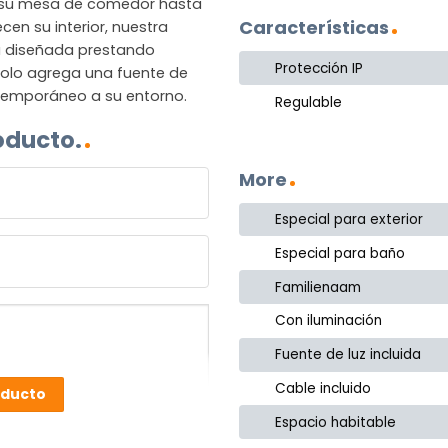
 su mesa de comedor hasta
Características
en su interior, nuestra
á diseñada prestando
Protección IP
 solo agrega una fuente de
ntemporáneo a su entorno.
Regulable
oducto.
More
Especial para exterior
Especial para baño
Familienaam
Con iluminación
Fuente de luz incluida
Cable incluido
oducto
Espacio habitable