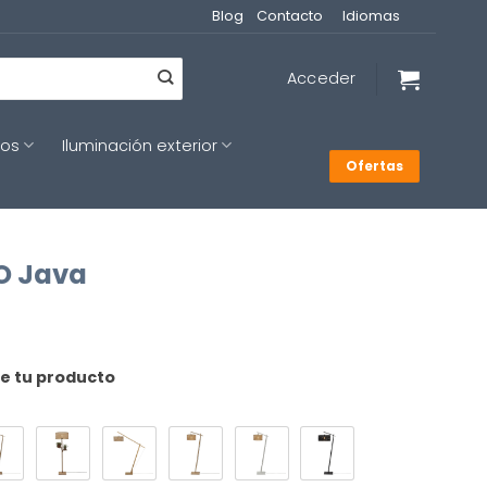
Blog
Contacto
Idiomas
Acceder
cos
Iluminación exterior
Ofertas
O Java
de tu producto