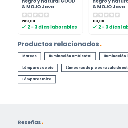
negro y natural GOOD
negro y natur
correo electrónico a
info@lamparas-en-linea.es
.
& MOJO Java
& MOJO Java
289,00
119,00
les
2 - 3 días laborables
2 - 3 días l
Productos relacionados
Marcas
Iluminación ambiental
Iluminación 
Lámparas de pie
Lámparas de pie para sala de es
Lámparas Ibiza
Reseñas