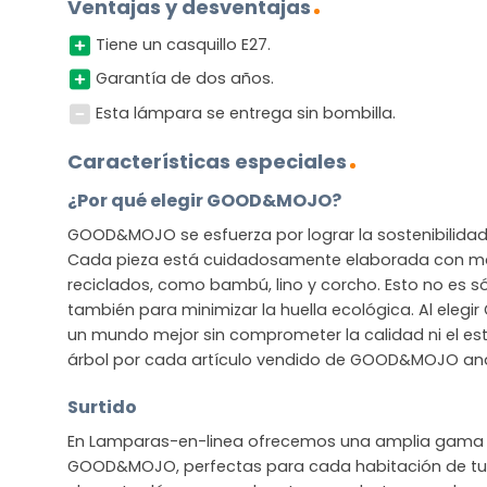
Ventajas y desventajas
Tiene un casquillo E27.
Garantía de dos años.
Esta lámpara se entrega sin bombilla.
Características especiales
¿Por qué elegir GOOD&MOJO?
GOOD&MOJO se esfuerza por lograr la sostenibilidad s
Cada pieza está cuidadosamente elaborada con mat
reciclados, como bambú, lino y corcho. Esto no es sól
también para minimizar la huella ecológica. Al ele
un mundo mejor sin comprometer la calidad ni el est
árbol por cada artículo vendido de GOOD&MOJO and 
Surtido
En Lamparas-en-linea ofrecemos una amplia gama 
GOOD&MOJO, perfectas para cada habitación de tu 