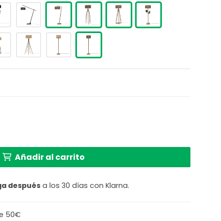
de bambú negro y natural GOOD & MOJO Java cantidad
Añadir al carrito
ga después
a los 30 días con Klarna.
de 50€