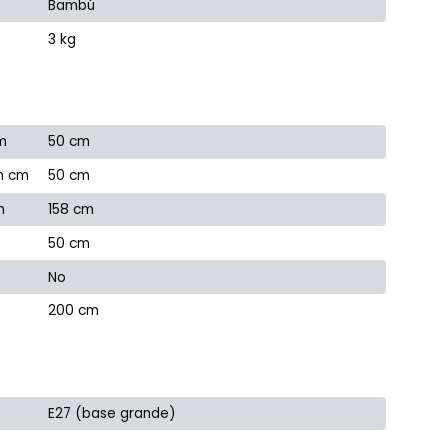
Bambú
3 kg
m
50 cm
n cm
50 cm
m
158 cm
50 cm
No
200 cm
E27 (base grande)