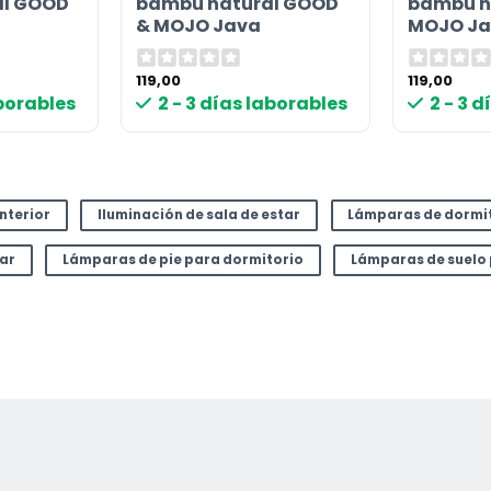
al GOOD
bambú natural GOOD
bambú n
& MOJO Java
MOJO Ja
119,00
119,00
aborables
2 - 3 días laborables
2 - 3 
interior
Iluminación de sala de estar
Lámparas de dormi
tar
Lámparas de pie para dormitorio
Lámparas de suelo