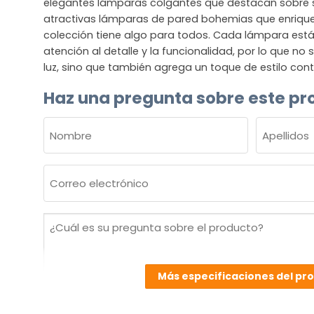
elegantes lámparas colgantes que destacan sobre
atractivas lámparas de pared bohemias que enriquec
colección tiene algo para todos. Cada lámpara est
atención al detalle y la funcionalidad, por lo que no
luz, sino que también agrega un toque de estilo co
Haz una pregunta sobre este pr
NOMBRE
(OBLIGATORIO)
Nombre
Apellidos
Correo
electrónico
(Obligatorio)
¿Cuál
es
su
pregunta
Más especificaciones del pr
sobre
el