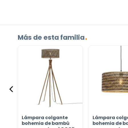
producto?
(Obligatorio)
Más de esta familia
Incluido por defecto
Instrucciones en diferentes idiomas
Etiqueta energética
¿TIENES ALGUNA PREGUNTA?
Lámpara colgante
Lámpara colg
Contáctenos. Puede comunicarse con nosotros p
 &
bohemia de bambú
bohemia de 