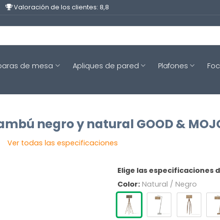
Valoración de los clientes: 8,8
aras de mesa
Apliques de pared
Plafones
Fo
ambú negro y natural GOOD & MOJ
Ver todas las especificaciones
Elige las especificaciones 
Color:
Natural / Negro