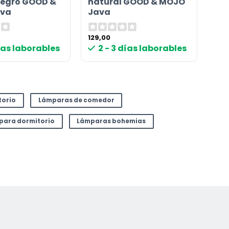
egro GOOD &
natural GOOD & MOJO
va
Java
129,00
días laborables
2 - 3 días laborables
torio
Lámparas de comedor
 para dormitorio
Lámparas bohemias