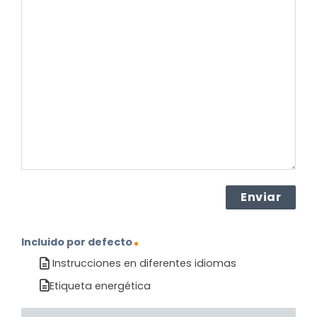
su
pregunta
sobre
el
producto?
(Obligatorio)
Incluido por defecto
Instrucciones en diferentes idiomas
Etiqueta energética