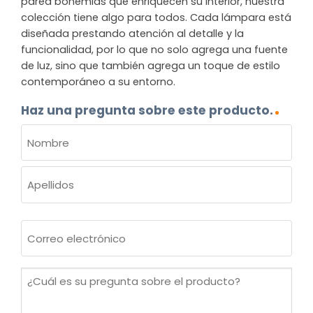
pared bohemias que enriquecen su interior, nuestra
colección tiene algo para todos. Cada lámpara está
diseñada prestando atención al detalle y la
funcionalidad, por lo que no solo agrega una fuente
de luz, sino que también agrega un toque de estilo
contemporáneo a su entorno.
Haz una pregunta sobre este producto.
NOMBRE
(OBLIGATORIO)
Nombre
Apellidos
Correo
electrónico
(Obligatorio)
¿Cuál
es
su