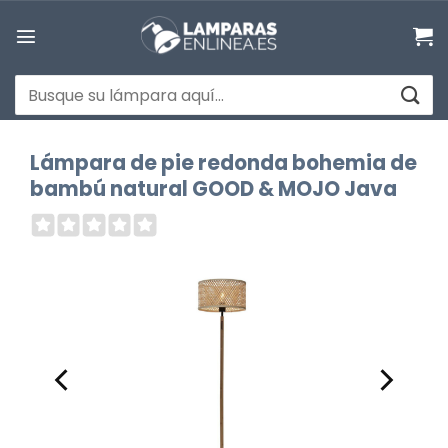
Saltar
al
contenido
Buscar
por:
Lámpara de pie redonda bohemia de
bambú natural GOOD & MOJO Java