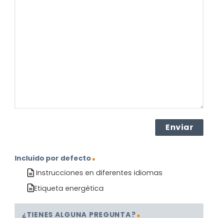
pregunta
sobre
el
producto?
(Obligatorio)
Incluido por defecto
Instrucciones en diferentes idiomas
Etiqueta energética
¿TIENES ALGUNA PREGUNTA?