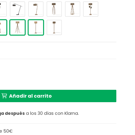
de bambú natural GOOD & MOJO Java cantidad
Añadir al carrito
ga después
a los 30 días con Klarna.
de 50€