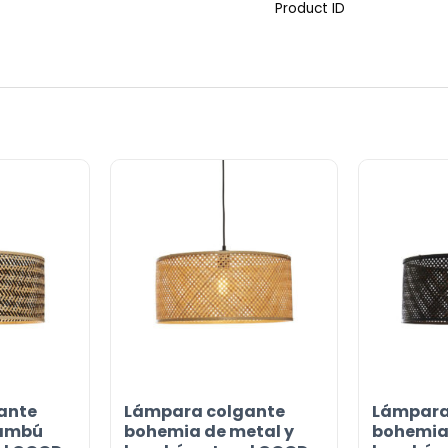
Product ID
ante
Lámpara colgante
Lámpara
or
bambú
bohemia de metal y
bohemia 