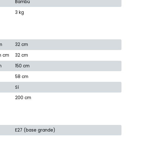
Bambú
3 kg
m
32 cm
n cm
32 cm
m
150 cm
58 cm
Sí
200 cm
E27 (base grande)