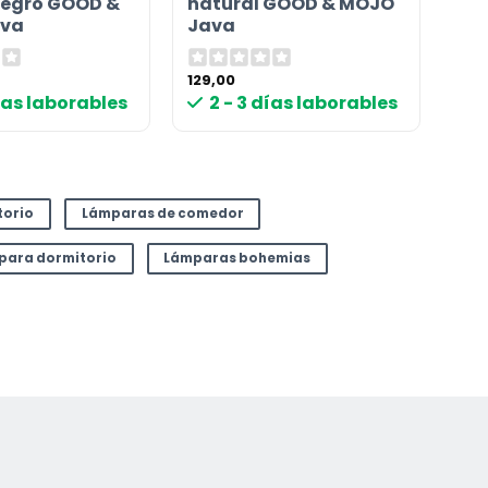
egro GOOD &
natural GOOD & MOJO
va
Java
129,00
días laborables
2 - 3 días laborables
torio
Lámparas de comedor
 para dormitorio
Lámparas bohemias