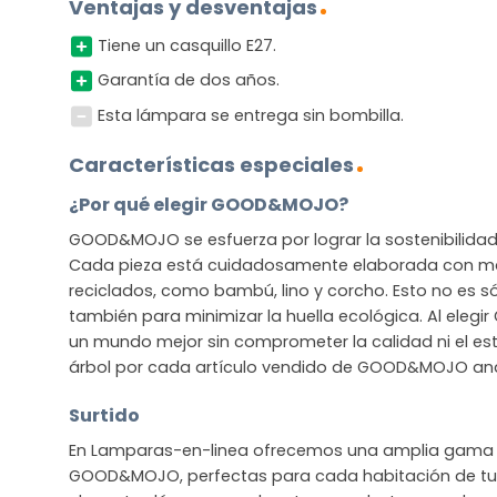
Ventajas y desventajas
Tiene un casquillo E27.
Garantía de dos años.
Esta lámpara se entrega sin bombilla.
Características especiales
¿Por qué elegir GOOD&MOJO?
GOOD&MOJO se esfuerza por lograr la sostenibilidad s
Cada pieza está cuidadosamente elaborada con mat
reciclados, como bambú, lino y corcho. Esto no es sól
también para minimizar la huella ecológica. Al ele
un mundo mejor sin comprometer la calidad ni el est
árbol por cada artículo vendido de GOOD&MOJO and 
Surtido
En Lamparas-en-linea ofrecemos una amplia gama 
GOOD&MOJO, perfectas para cada habitación de tu 