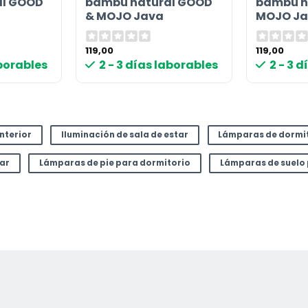
al GOOD
bambú natural GOOD
bambú n
& MOJO Java
MOJO Ja
119,00
119,00
aborables
2 - 3 días laborables
2 - 3 
interior
Iluminación de sala de estar
Lámparas de dormi
tar
Lámparas de pie para dormitorio
Lámparas de suelo