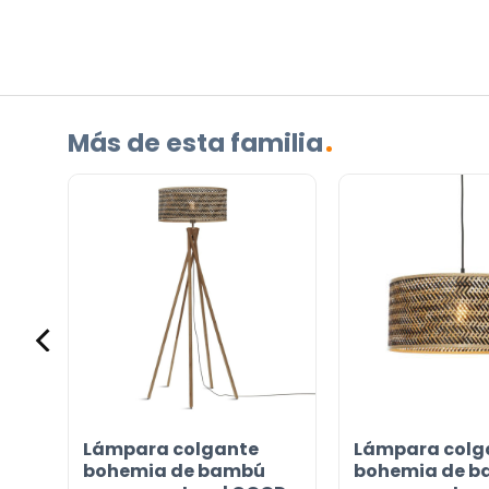
producto?
(Obligatorio)
Más de esta familia
Incluido por defecto
Instrucciones en diferentes idiomas
Etiqueta energética
¿TIENES ALGUNA PREGUNTA?
Lámpara colgante
Lámpara colg
Contáctenos. Puede comunicarse con nosotros p
 &
bohemia de bambú
bohemia de 