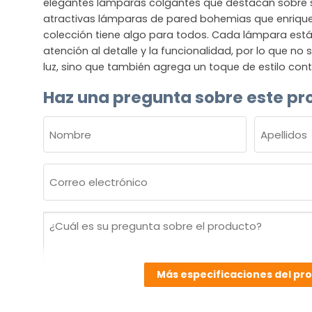
elegantes lámparas colgantes que destacan sobre
atractivas lámparas de pared bohemias que enriquec
colección tiene algo para todos. Cada lámpara est
atención al detalle y la funcionalidad, por lo que no
luz, sino que también agrega un toque de estilo co
Haz una pregunta sobre este pr
NOMBRE
(OBLIGATORIO)
Nombre
Apellidos
Correo
electrónico
(Obligatorio)
¿Cuál
es
su
pregunta
Más especificaciones del pr
sobre
el