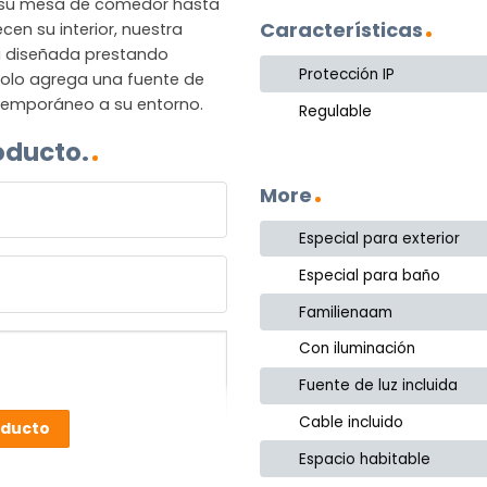
 su mesa de comedor hasta
Características
en su interior, nuestra
á diseñada prestando
Protección IP
 solo agrega una fuente de
ntemporáneo a su entorno.
Regulable
oducto.
More
Especial para exterior
Especial para baño
Familienaam
Con iluminación
Fuente de luz incluida
Cable incluido
oducto
Espacio habitable