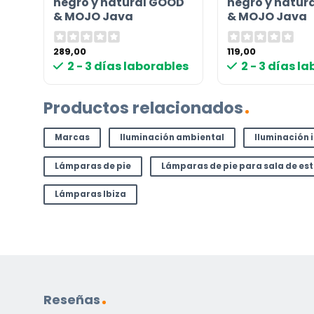
negro y natural GOOD
negro y natur
correo electrónico a
info@lamparas-en-linea.es
.
& MOJO Java
& MOJO Java
289,00
119,00
les
2 - 3 días laborables
2 - 3 días l
Productos relacionados
Marcas
Iluminación ambiental
Iluminación 
Lámparas de pie
Lámparas de pie para sala de es
Lámparas Ibiza
Reseñas