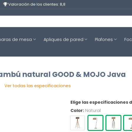
Valoración de los clientes: 8,8
aras de mesa
Apliques de pared
Plafones
Fo
bambú natural GOOD & MOJO Java
Ver todas las especificaciones
Elige las especificaciones 
Color:
Natural