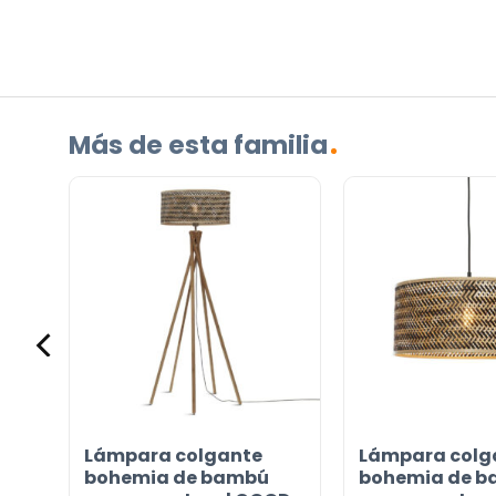
producto?
(Obligatorio)
Más de esta familia
Incluido por defecto
Instrucciones en diferentes idiomas
Etiqueta energética
¿TIENES ALGUNA PREGUNTA?
Lámpara colgante
Lámpara colg
Contáctenos. Puede comunicarse con nosotros p
 &
bohemia de bambú
bohemia de 