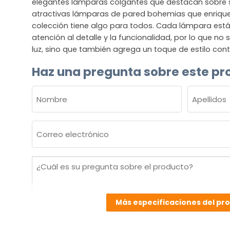
elegantes lámparas colgantes que destacan sobre
atractivas lámparas de pared bohemias que enriquec
colección tiene algo para todos. Cada lámpara est
atención al detalle y la funcionalidad, por lo que no
luz, sino que también agrega un toque de estilo co
Haz una pregunta sobre este pr
NOMBRE
(OBLIGATORIO)
Nombre
Apellidos
Correo
electrónico
(Obligatorio)
¿Cuál
es
su
pregunta
Más especificaciones del pr
sobre
el