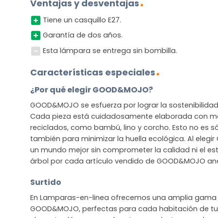
Ventajas y desventajas
Tiene un casquillo E27.
Garantía de dos años.
Esta lámpara se entrega sin bombilla.
Características especiales
¿Por qué elegir GOOD&MOJO?
GOOD&MOJO se esfuerza por lograr la sostenibilidad s
Cada pieza está cuidadosamente elaborada con mat
reciclados, como bambú, lino y corcho. Esto no es sól
también para minimizar la huella ecológica. Al ele
un mundo mejor sin comprometer la calidad ni el est
árbol por cada artículo vendido de GOOD&MOJO and 
Surtido
En Lamparas-en-linea ofrecemos una amplia gama 
GOOD&MOJO, perfectas para cada habitación de tu 