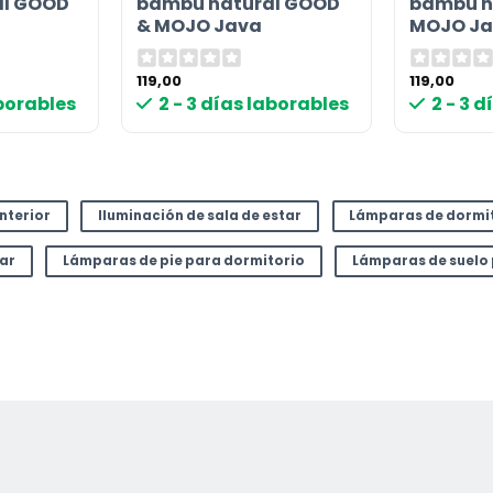
al GOOD
bambú natural GOOD
bambú n
& MOJO Java
MOJO Ja
119,00
119,00
aborables
2 - 3 días laborables
2 - 3 
interior
Iluminación de sala de estar
Lámparas de dormi
tar
Lámparas de pie para dormitorio
Lámparas de suelo