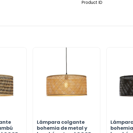
Product ID
ante
Lámpara colgante
Lámpara
or
bambú
bohemia de metal y
bohemia 