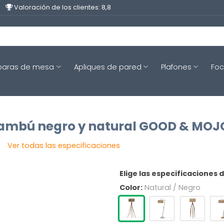
Valoración de los clientes: 8,8
aras de mesa
Apliques de pared
Plafones
Fo
ambú negro y natural GOOD & MOJ
Ver todas las especificaciones
Elige las especificaciones 
Color:
Natural / Negro