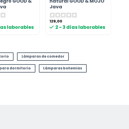
egro GOOD &
natural GOOD & MOJO
va
Java
129,00
días laborables
2 - 3 días laborables
torio
Lámparas de comedor
 para dormitorio
Lámparas bohemias