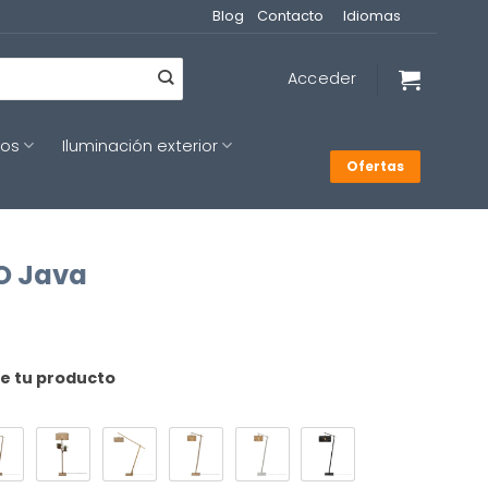
Blog
Contacto
Idiomas
Acceder
cos
Iluminación exterior
Ofertas
O Java
de tu producto