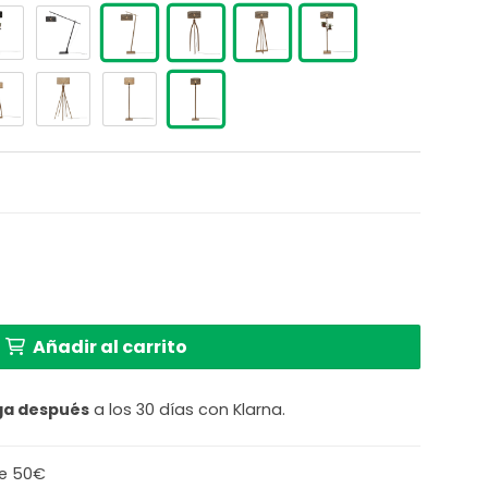
de bambú negro y natural GOOD & MOJO Java cantidad
Añadir al carrito
ga después
a los 30 días con Klarna.
de 50€