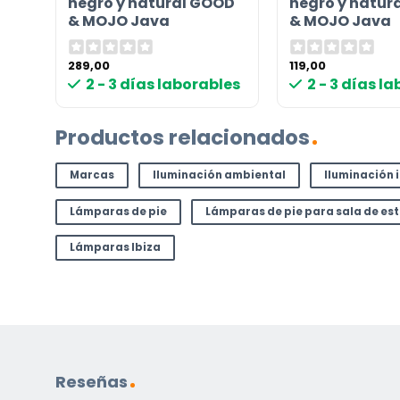
negro y natural GOOD
negro y natur
correo electrónico a
info@lamparas-en-linea.es
.
& MOJO Java
& MOJO Java
289,00
119,00
les
2 - 3 días laborables
2 - 3 días l
Productos relacionados
Marcas
Iluminación ambiental
Iluminación 
Lámparas de pie
Lámparas de pie para sala de es
Lámparas Ibiza
Reseñas