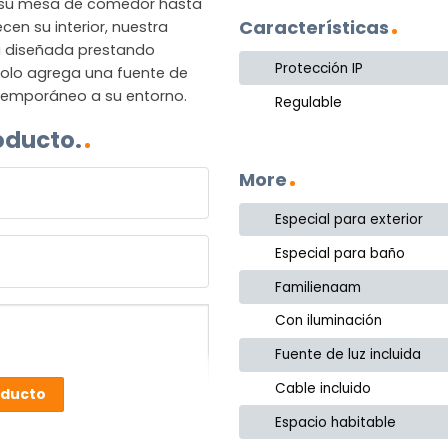
 su mesa de comedor hasta
Características
en su interior, nuestra
á diseñada prestando
Protección IP
 solo agrega una fuente de
ntemporáneo a su entorno.
Regulable
oducto.
More
Especial para exterior
Especial para baño
Familienaam
Con iluminación
Fuente de luz incluida
Cable incluido
oducto
Espacio habitable