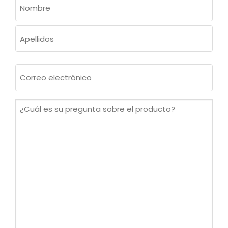
NOMBRE
(OBLIGATORIO)
Nombre
Apellidos
Correo
electrónico
(Obligatorio)
¿Cuál
es
su
pregunta
sobre
el
producto?
(Obligatorio)