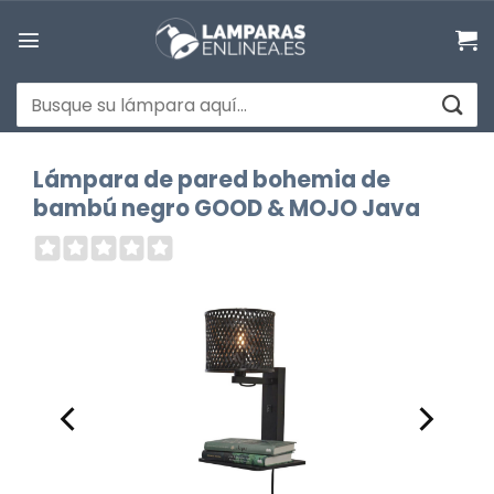
Saltar
al
contenido
Buscar
por:
Lámpara de pared bohemia de
bambú negro GOOD & MOJO Java