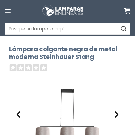
Saltar
al
contenido
Buscar
por:
Lámpara colgante negra de metal
moderna Steinhauer Stang