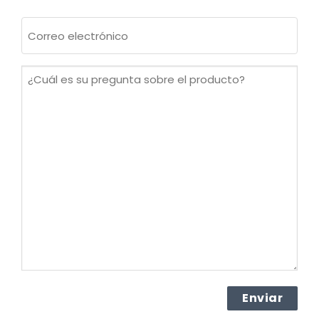
Apellidos
Correo
electrónico
(Obligatorio)
¿Cuál
es
su
pregunta
sobre
el
producto?
(Obligatorio)