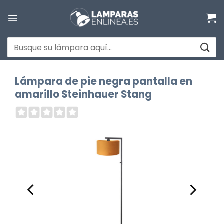
Saltar
al
contenido
Buscar
por:
Lámpara de pie negra pantalla en
amarillo Steinhauer Stang