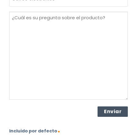
electrónico
(Obligatorio)
¿Cuál
es
su
pregunta
sobre
el
producto?
(Obligatorio)
Incluido por defecto