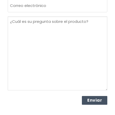
Correo
electrónico
(Obligatorio)
¿Cuál
es
su
pregunta
sobre
el
producto?
(Obligatorio)