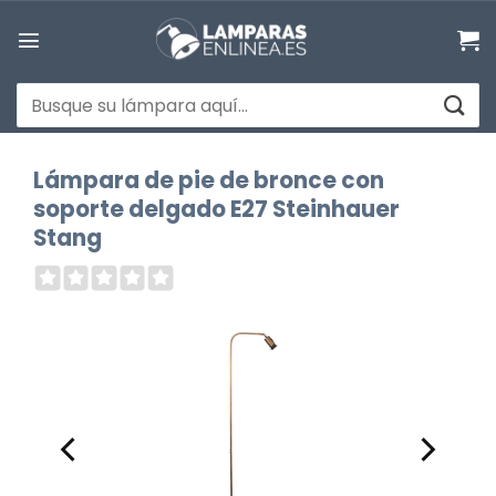
Saltar
al
contenido
Buscar
por:
Lámpara de pie de bronce con
soporte delgado E27 Steinhauer
Stang