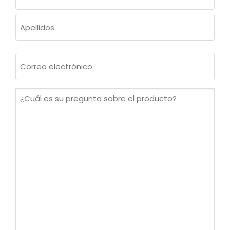
(OBLIGATORIO)
Nombre
Apellidos
Correo
electrónico
(Obligatorio)
¿Cuál
es
su
pregunta
sobre
el
producto?
(Obligatorio)