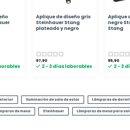
seño
Aplique de diseño gris
Aplique 
auer
Steinhauer Stang
negro St
plateado y negro
Stang
97,90
85,90
aborables
2 - 3 días laborables
2 - 3 
interior
Iluminación de sala de estar
Lámparas de dormi
mparas de mesa
Steinhauer
Lámparas de mesa para sal