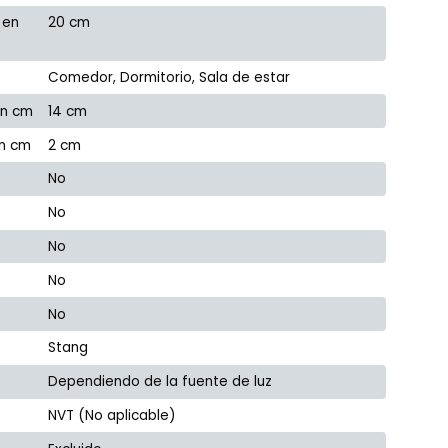
 en
20 cm
Comedor, Dormitorio, Sala de estar
en cm
14 cm
en cm
2 cm
No
No
No
No
No
Stang
Dependiendo de la fuente de luz
NVT (No aplicable)