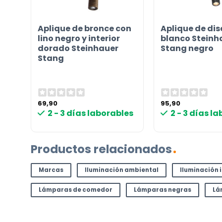
ar
Aplique de bronce con
Aplique de di
ada
lino negro y interior
blanco Steinh
dorado Steinhauer
Stang negro
Stang
69,90
95,90
les
2 - 3 días laborables
2 - 3 días l
Productos relacionados
Marcas
Iluminación ambiental
Iluminación 
Lámparas de comedor
Lámparas negras
Lá