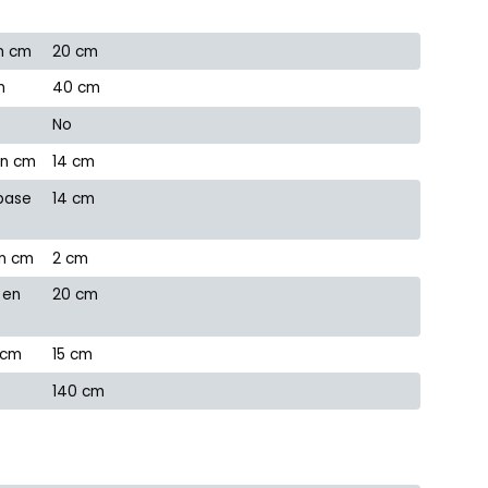
n cm
20 cm
m
40 cm
No
en cm
14 cm
 base
14 cm
en cm
2 cm
 en
20 cm
 cm
15 cm
140 cm