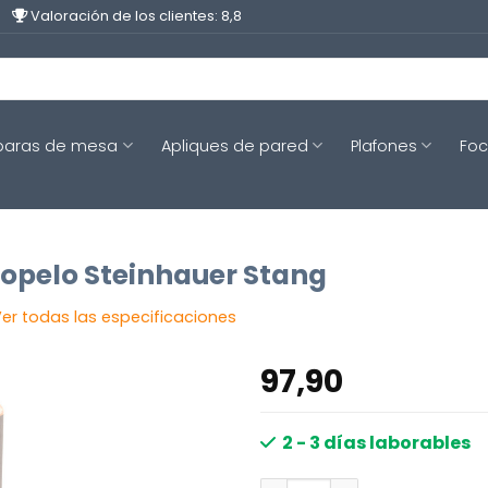
Valoración de los clientes: 8,8
aras de mesa
Apliques de pared
Plafones
Fo
iopelo Steinhauer Stang
er todas las especificaciones
97,90
2 - 3 días laborables