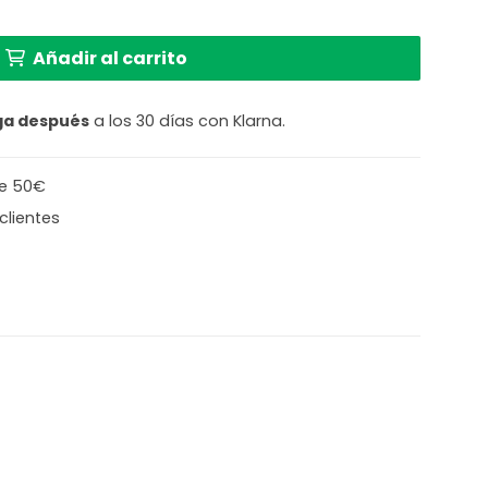
erciopelo Steinhauer Stang cantidad
Añadir al carrito
ga después
a los 30 días con Klarna.
de 50€
clientes