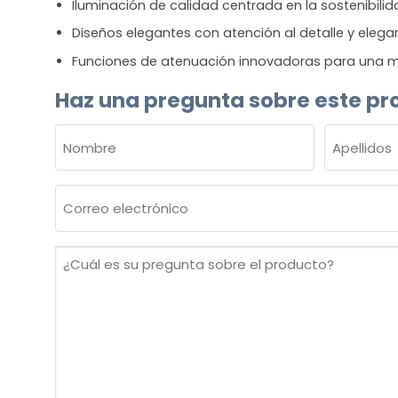
Iluminación de calidad centrada en la sostenibili
Diseños elegantes con atención al detalle y elega
Funciones de atenuación innovadoras para una m
Haz una pregunta sobre este pr
NOMBRE
(OBLIGATORIO)
Nombre
Apellidos
Correo
electrónico
(Obligatorio)
¿Cuál
es
su
pregunta
sobre
el
producto?