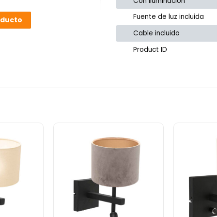
Con iluminación
Fuente de luz incluida
oducto
Cable incluido
Product ID
or