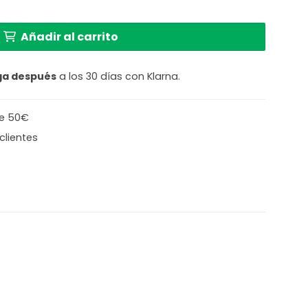
a verde Steinhauer Stang cantidad
Añadir al carrito
ga después
a los 30 días con Klarna.
de 50€
clientes