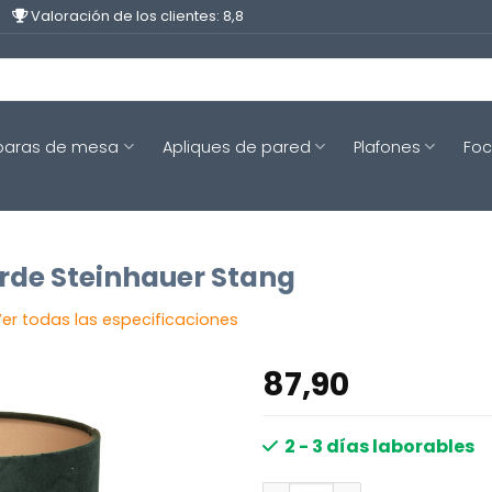
Valoración de los clientes: 8,8
aras de mesa
Apliques de pared
Plafones
Fo
erde Steinhauer Stang
er todas las especificaciones
87,90
2 - 3 días laborables