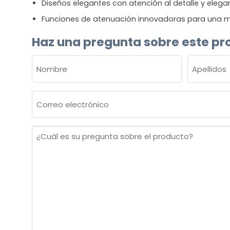
Diseños elegantes con atención al detalle y elega
Funciones de atenuación innovadoras para una m
Haz una pregunta sobre este pr
NOMBRE
(OBLIGATORIO)
Nombre
Apellidos
Correo
electrónico
(Obligatorio)
¿Cuál
es
su
pregunta
sobre
el
producto?
(Obligatorio)