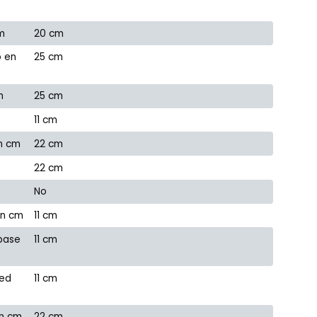
m
20 cm
o en
25 cm
m
25 cm
11 cm
en cm
22 cm
22 cm
No
en cm
11 cm
 base
11 cm
red
11 cm
en cm
22 cm