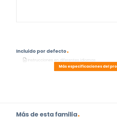
Incluido por defecto
Instrucciones en diferentes idiomas
Más especificaciones del pr
Etiqueta energética
¿TIENES ALGUNA PREGUNTA?
Contáctenos. Puede comunicarse con nosotros p
correo electrónico a
info@lamparas-en-linea.es
.
Más de esta familia