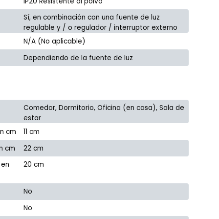
IP20 Resistente al polvo
Sí, en combinación con una fuente de luz
regulable y / o regulador / interruptor externo
N/A (No aplicable)
Dependiendo de la fuente de luz
Comedor, Dormitorio, Oficina (en casa), Sala de
estar
en cm
11 cm
en cm
22 cm
 en
20 cm
No
No