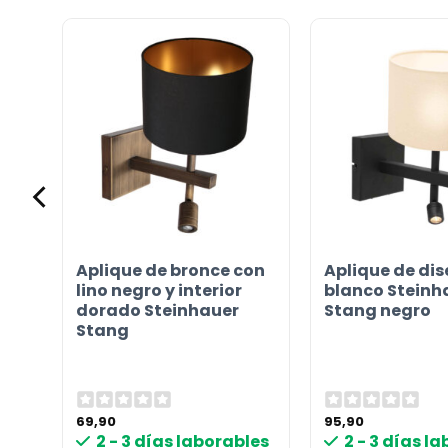
ar
Aplique de bronce con
Aplique de di
ada
lino negro y interior
blanco Steinh
dorado Steinhauer
Stang negro
Stang
69,90
95,90
les
2 - 3 días laborables
2 - 3 días l