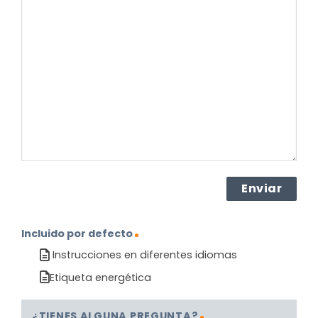
su
pregunta
sobre
el
producto?
(Obligatorio)
Incluido por defecto
Instrucciones en diferentes idiomas
Etiqueta energética
¿TIENES ALGUNA PREGUNTA?