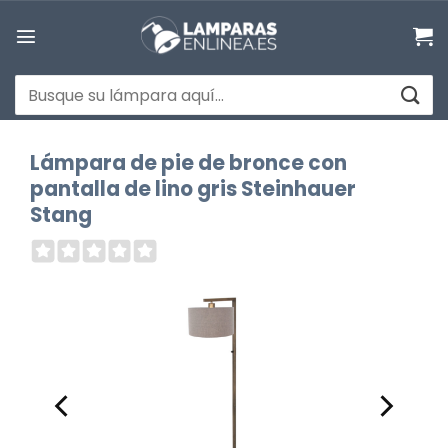
Saltar
al
contenido
Buscar
por:
Lámpara de pie de bronce con
pantalla de lino gris Steinhauer
Stang