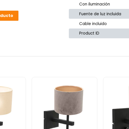
Con iluminación
Fuente de luz incluida
dad
oducto
Cable incluido
ncia clásica
áxima facilidad de uso.
Product ID
oducto.