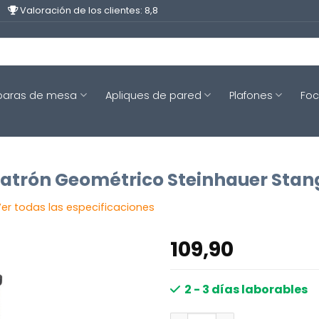
Valoración de los clientes: 8,8
aras de mesa
Apliques de pared
Plafones
Fo
trón Geométrico Steinhauer Stang
er todas las especificaciones
109,90
2 - 3 días laborables