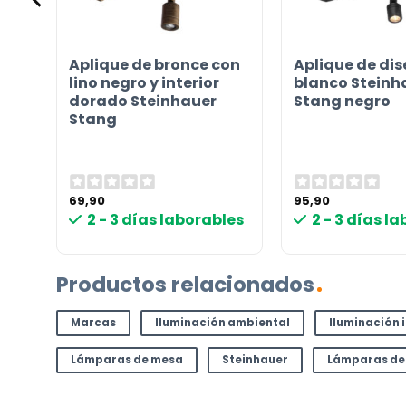
el
producto?
(Obligatorio)
ar
Aplique de bronce con
Aplique de di
ada
lino negro y interior
blanco Steinh
dorado Steinhauer
Stang negro
Stang
69,90
95,90
les
2 - 3 días laborables
2 - 3 días l
Incluido por defecto
Instrucciones en diferentes idiomas
Productos relacionados
Etiqueta energética
Marcas
Iluminación ambiental
Iluminación 
Lámparas de mesa
Steinhauer
Lámparas de
¿TIENES ALGUNA PREGUNTA?