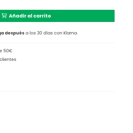
n Patrón Geométrico Steinhauer Stang naturel y negro 
Añadir al carrito
ga después
a los 30 días con Klarna.
de 50€
clientes