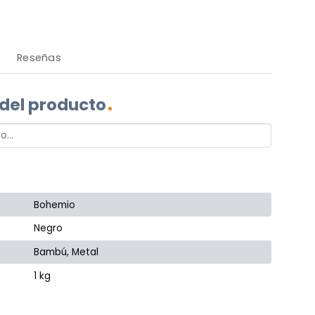
Reseñas
 del producto
Bohemio
Negro
Bambú, Metal
1 kg