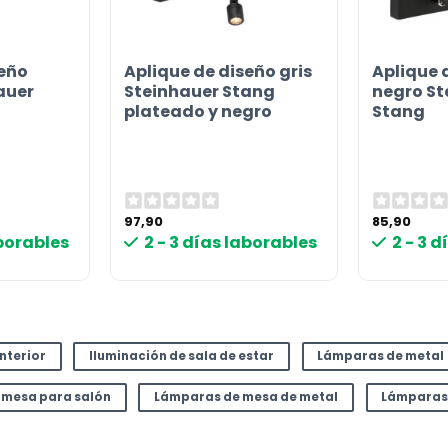
seño
Aplique de diseño gris
Aplique 
auer
Steinhauer Stang
negro St
plateado y negro
Stang
97,90
85,90
aborables
2 - 3 días laborables
2 - 3 
interior
Iluminación de sala de estar
Lámparas de metal
 mesa para salón
Lámparas de mesa de metal
Lámparas