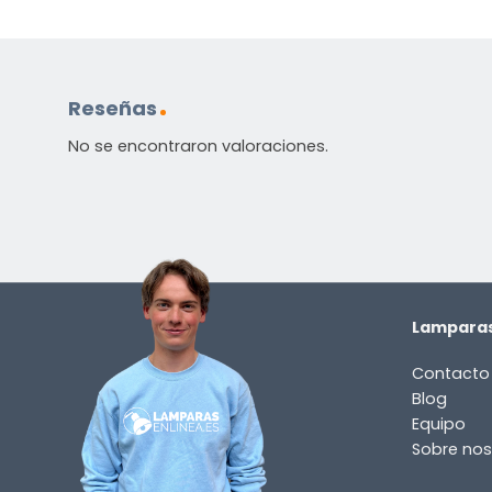
Contáctenos. Puede comunicarse con nosotros p
correo electrónico a
info@lamparas-en-linea.es
.
Reseñas
No se encontraron valoraciones.
Lamparas
Contacto
Blog
Equipo
Sobre nos