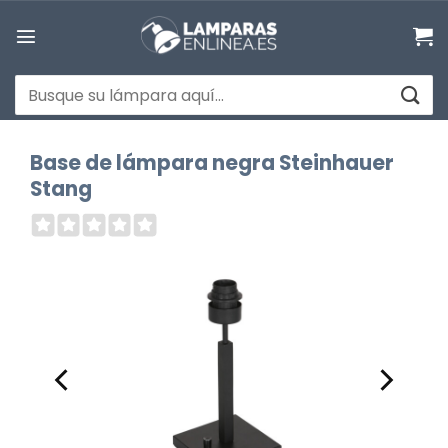
Saltar
al
contenido
Buscar
por:
Base de lámpara negra Steinhauer
Stang