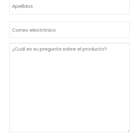
Nombre
Apellidos
Correo
electrónico
(Obligatorio)
¿Cuál
es
su
pregunta
sobre
el
producto?
(Obligatorio)