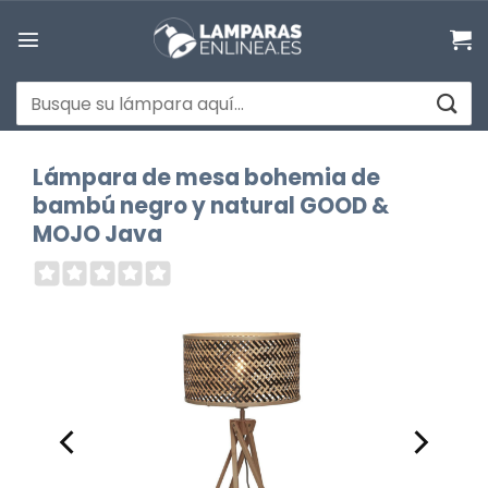
Saltar
al
contenido
Buscar
por:
Lámpara de mesa bohemia de
bambú negro y natural GOOD &
MOJO Java