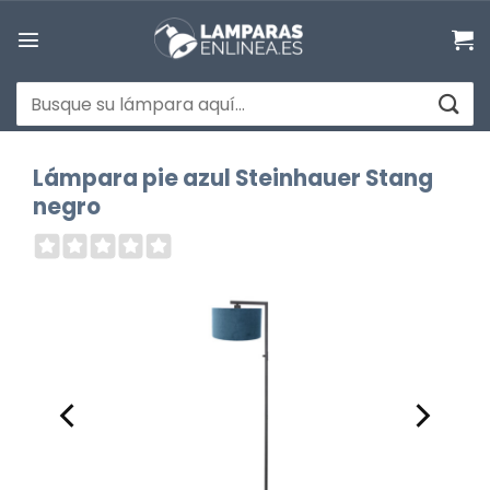
Saltar
al
contenido
Buscar
por:
Lámpara pie azul Steinhauer Stang
negro