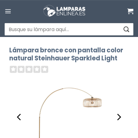
Saltar
al
contenido
Buscar
por:
Lámpara bronce con pantalla color
natural Steinhauer Sparkled Light