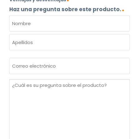
Haz una pregunta sobre este producto.
NOMBRE
(OBLIGATORIO)
Nombre
Apellidos
Correo
electrónico
(Obligatorio)
¿Cuál
es
su
pregunta
sobre
el
producto?
(Obligatorio)