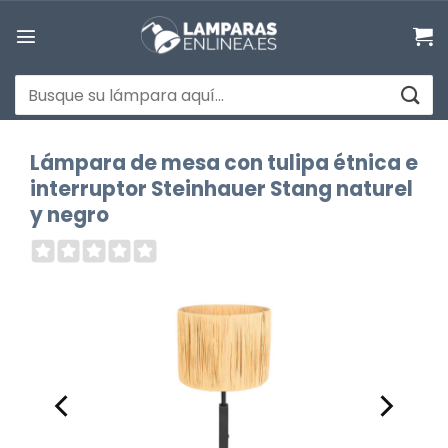
Saltar
al
contenido
Buscar
por:
Lámpara de mesa con tulipa étnica e
interruptor Steinhauer Stang naturel
y negro