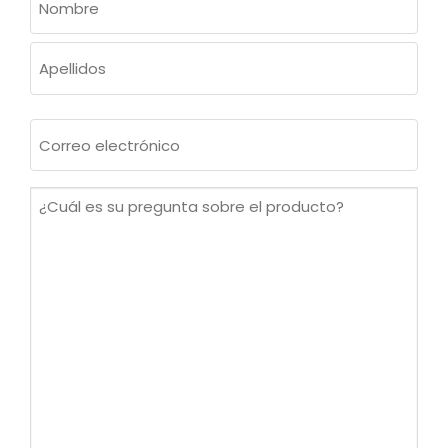
(OBLIGATORIO)
Nombre
Apellidos
Correo
electrónico
(Obligatorio)
¿Cuál
es
su
pregunta
sobre
el
producto?
(Obligatorio)