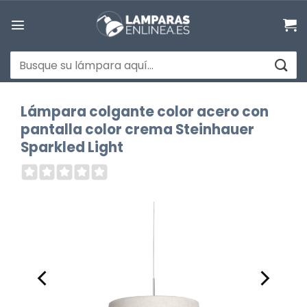
Saltar
al
contenido
Buscar
por:
Lámpara colgante color acero con
pantalla color crema Steinhauer
Sparkled Light