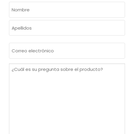
NOMBRE
(OBLIGATORIO)
Nombre
Apellidos
Correo
electrónico
(Obligatorio)
¿Cuál
es
su
pregunta
sobre
el
producto?
(Obligatorio)